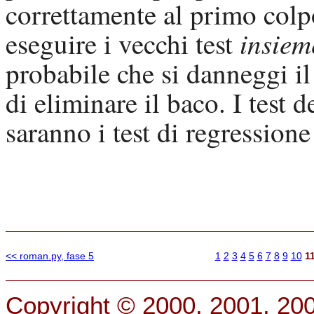
correttamente al primo colpo
insiem
eseguire i vecchi test
probabile che si danneggi il
di eliminare il baco. I test d
saranno i test di regression
<< roman.py, fase 5
1
2
3
4
5
6
7
8
9
10
1
Copyright © 2000, 2001, 20