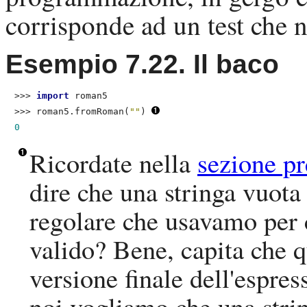
corrisponde ad un test che n
Esempio 7.22. Il baco
>>> 
import
 roman5
>>> 
roman5.fromRoman(
""
)
0
Ricordate nella
sezione p
dire che una stringa vuota
regolare che usavamo per
valido? Bene, capita che q
versione finale dell'espre
noi vogliamo che una stri