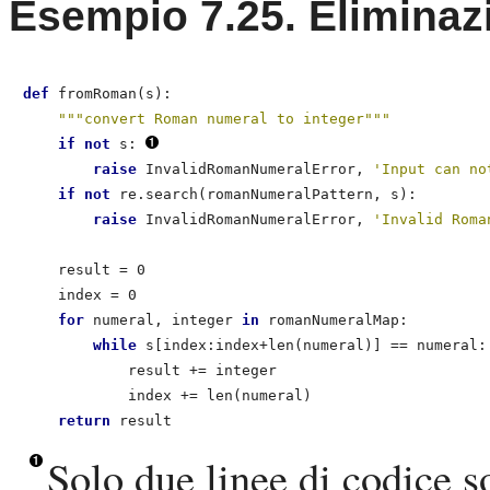
Esempio 7.25. Eliminaz
def
 fromRoman(s):

"""convert Roman numeral to integer"""
if
not
 s: 
raise
 InvalidRomanNumeralError, 
'Input can no
if
not
 re.search(romanNumeralPattern, s):

raise
 InvalidRomanNumeralError, 
'Invalid Roma
    result = 0

    index = 0

for
 numeral, integer 
in
 romanNumeralMap:

while
 s[index:index+len(numeral)] == numeral:

            result += integer

            index += len(numeral)

return
Solo due linee di codice s