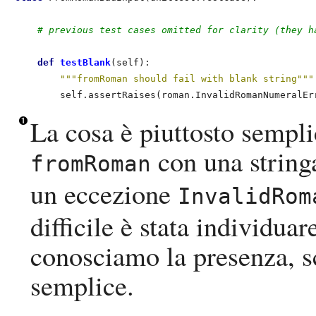
# previous test cases omitted for clarity (they h
def
 testBlank
(self):

"""fromRoman should fail with blank string"""
        self.assertRaises(roman.InvalidRomanNumeralEr
La cosa è piuttosto sempl
con una stringa
fromRoman
un eccezione
InvalidRom
difficile è stata individua
conosciamo la presenza, sc
semplice.