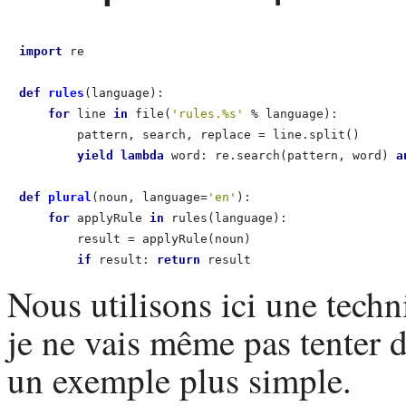
import
 re

def
 rules
(language):                                 
for
 line 
in
 file(
'rules.%s'
 % language):         
        pattern, search, replace = line.split()       
yield
lambda
 word: re.search(pattern, word) 
a
def
 plural
(noun, language=
'en'
):      

for
 applyRule 
in
 rules(language): 

        result = applyRule(noun)      

if
 result: 
return
Nous utilisons ici une tech
je ne vais même pas tenter 
un exemple plus simple.