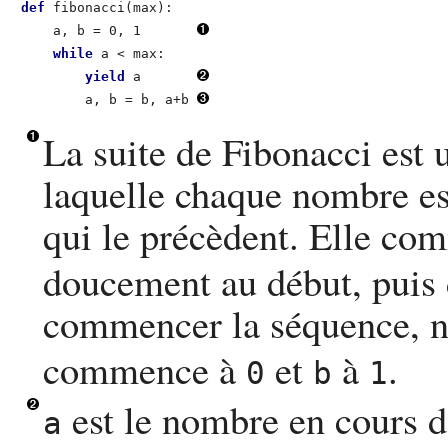
def
 fibonacci(max):

    a, b = 0, 1       
while
 a < max:

yield
 a       
        a, b = b, a+b 
La suite de Fibonacci est
laquelle chaque nombre e
qui le précèdent. Elle c
doucement au début, puis d
commencer la séquence, no
commence à
et
à
.
0
b
1
est le nombre en cours d
a