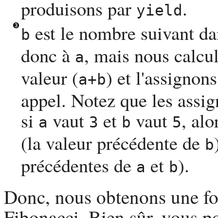
produisons par
.
yield
est le nombre suivant da
b
donc à
, mais nous calcu
a
valeur (
) et l'assignon
a+b
appel. Notez que les assig
si
vaut
et
vaut
, alo
a
3
b
5
(la valeur précédente de
b
précédentes de
et
).
a
b
Donc, nous obtenons une fo
Fibonacci. Bien sûr, vous po