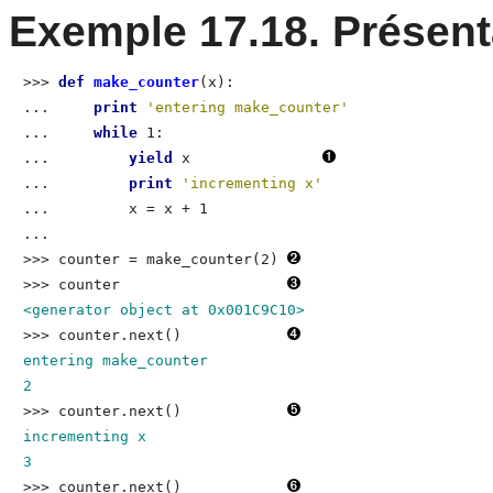
Exemple 17.18. Présent
>>> 
def
 make_counter
(x):
...     
print
'entering make_counter'
...     
while
 1:
...     
yield
 x
...     
print
'incrementing x'
...     
    x = x + 1
...     
>>> 
counter = make_counter(2)
>>> 
counter
<generator object at 0x001C9C10>
>>> 
counter.next()
entering make_counter

2
>>> 
counter.next()
incrementing x

3
>>> 
counter.next()