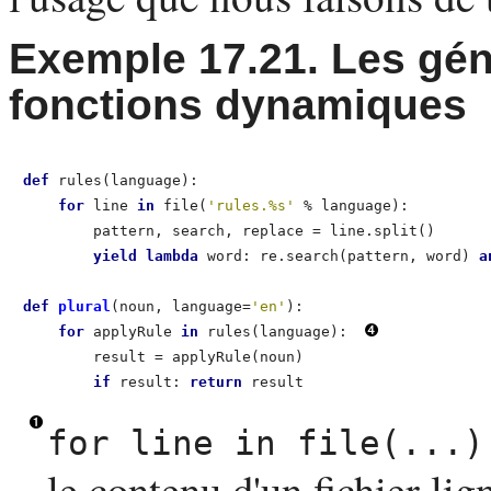
Exemple 17.21. Les gén
fonctions dynamiques
def
 rules(language):                                 
for
 line 
in
 file(
'rules.%s'
 % language):         
        pattern, search, replace = line.split()      
yield
lambda
 word: re.search(pattern, word) 
a
def
 plural
(noun, language=
'en'
):      

for
 applyRule 
in
 rules(language):  
        result = applyRule(noun)      

if
 result: 
return
for line in file(...)
le contenu d'un fichier lig