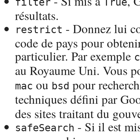
- Si mis à
, 
filter
True
résultats.
- Donnez lui 
restrict
code de pays pour obtenir
particulier. Par exemple
c
au Royaume Uni. Vous po
ou
pour recherch
mac
bsd
techniques défini par Go
des sites traitant du gou
- Si il est mi
safeSearch