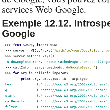
services Web Google.
Exemple 12.12. Introsp
Google
>>> 
from
 SOAPpy 
import
 WSDL
>>> 
server = WSDL.Proxy(
'/path/to/your/GoogleSearch.w
>>> 
server.methods.keys()
[u'doGoogleSearch', u'doGetCachedPage', u'doSpellingS
>>> 
callInfo = server.methods[
'doGoogleSearch'
]
>>> 
for
 arg 
in
 callInfo.inparams:
...     
print
 arg.name.ljust(15), arg.type
key             (u'http://www.w3.org/2001/XMLSchema', 
q               (u'http://www.w3.org/2001/XMLSchema', 
start           (u'http://www.w3.org/2001/XMLSchema', 
maxResults      (u'http://www.w3.org/2001/XMLSchema', 
filter          (u'http://www.w3.org/2001/XMLSchema', 