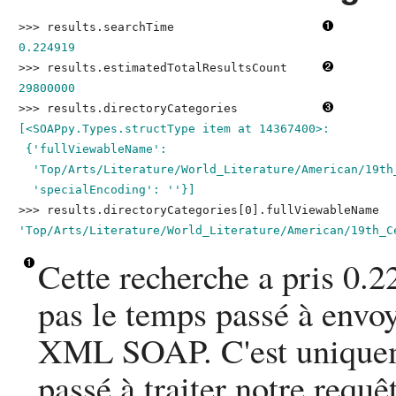
>>> 
results.searchTime
0.224919
>>> 
results.estimatedTotalResultsCount
29800000
>>> 
results.directoryCategories
[<SOAPpy.Types.structType item at 14367400>:

 {'fullViewableName':

  'Top/Arts/Literature/World_Literature/American/19th_
  'specialEncoding': ''}]
>>> 
results.directoryCategories[0].fullViewableName
'Top/Arts/Literature/World_Literature/American/19th_C
Cette recherche a pris 0.2
pas le temps passé à envoy
XML
SOAP
. C'est uniqu
passé à traiter notre requê