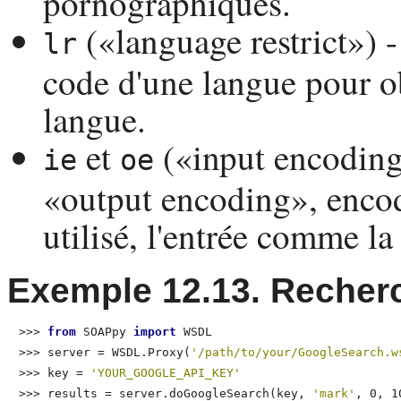
pornographiques.
(«
language restrict
») 
lr
code d'une langue pour ob
langue.
et
(«
input encodin
ie
oe
«
output encoding
», encod
utilisé, l'entrée comme l
Exemple 12.13. Recher
>>> 
from
 SOAPpy 
import
 WSDL
>>> 
server = WSDL.Proxy(
'/path/to/your/GoogleSearch.w
>>> 
key = 
'YOUR_GOOGLE_API_KEY'
>>> 
results = server.doGoogleSearch(key, 
'mark'
, 0, 1