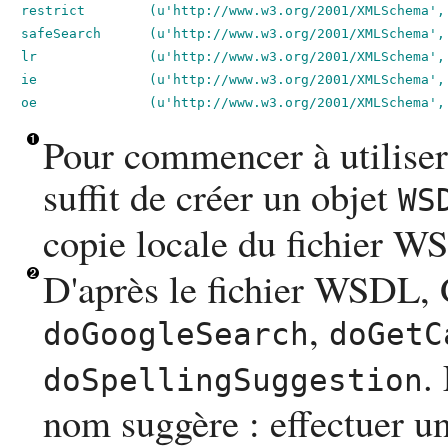
restrict        (u'http://www.w3.org/2001/XMLSchema', 
safeSearch      (u'http://www.w3.org/2001/XMLSchema', 
lr              (u'http://www.w3.org/2001/XMLSchema', 
ie              (u'http://www.w3.org/2001/XMLSchema', 
oe              (u'http://www.w3.org/2001/XMLSchema',
Pour commencer à utiliser
suffit de créer un objet
WS
copie locale du fichier
WS
D'après le fichier
WSDL
,
,
doGoogleSearch
doGetC
.
doSpellingSuggestion
nom suggère : effectuer u