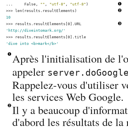
...     
False, 
""
, 
"utf-8"
, 
"utf-8"
)
>>> 
len(results.resultElements)
10
>>> 
results.resultElements[0].URL
'http://diveintomark.org/'
>>> 
results.resultElements[0].title
'dive into <b>mark</b>'
Après l'initialisation de l'
appeler
server.doGoogl
Rappelez-vous d'utiliser v
les services Web Google.
Il y a beaucoup d'informa
d'abord les résultats de la