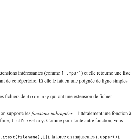
extensions intéressantes (comme
) et elle retourne une liste
['.mp3']
 de ce répertoire. Et elle le fait en une poignée de ligne simples
es fichiers de
qui ont une extension de fichier
directory
hon
supporte les
fonctions imbriquées
-- littéralement une fonction à
finie,
. Comme pour toute autre fonction, vous
listDirectory
), la force en majuscules (
),
litext(filename)[1]
.upper()