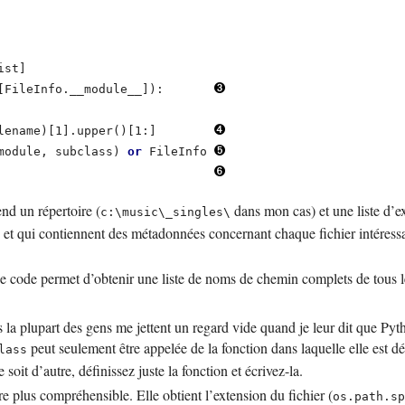
    

ist]                          
[FileInfo.__module__]):       
lename)[1].upper()[1:]        
module, subclass) 
or
 FileInfo 
                              
end un répertoire (
dans mon cas) et une liste d’
c:\music\_singles\
et qui contiennent des métadonnées concernant chaque fichier intéressant
 de code permet d’obtenir une liste de noms de chemin complets de tous l
 la plupart des gens me jettent un regard vide quand je leur dit que
Pyt
peut seulement être appelée de la fonction dans laquelle elle est dé
lass
oit d’autre, définissez juste la fonction et écrivez-la.
être plus compréhensible. Elle obtient l’extension du fichier (
os.path.sp