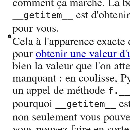
comment ça marche. La bo
est d'obteni
__getitem__
pour vous.
Cela à l'apparence exacte d
pour
obtenir une valeur d'
bien la valeur que l'on att
manquant : en coulisse,
P
un appel de méthode
f.__
pourquoi
est
__getitem__
non seulement vous pouve
vous pouvez faire en sort