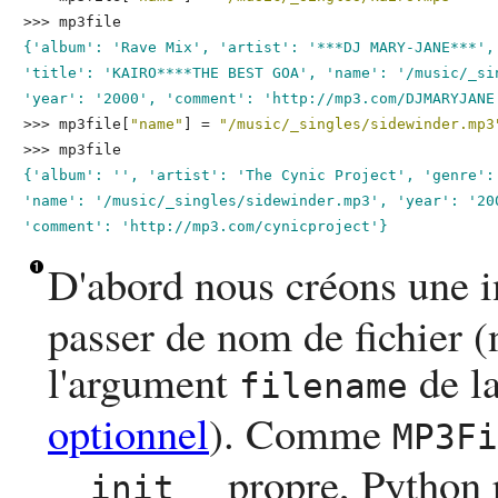
>>> 
mp3file
{'album': 'Rave Mix', 'artist': '***DJ MARY-JANE***', 
'title': 'KAIRO****THE BEST GOA', 'name': '/music/_sin
'year': '2000', 'comment': 'http://mp3.com/DJMARYJANE
>>> 
mp3file[
"name"
] = 
"/music/_singles/sidewinder.mp3
>>> 
mp3file
{'album': '', 'artist': 'The Cynic Project', 'genre': 
'name': '/music/_singles/sidewinder.mp3', 'year': '200
'comment': 'http://mp3.com/cynicproject'}
D'abord nous créons une 
passer de nom de fichier (
l'argument
de l
filename
optionnel
). Comme
MP3Fi
propre,
Python
__init__