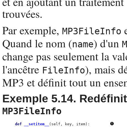
et en ajoutant un traitement
trouvées.
Par exemple,
e
MP3FileInfo
Quand le nom (
) d'un
name
change pas seulement la val
l'ancêtre
), mais d
FileInfo
MP3
et définit tout un ense
Exemple 5.14. Redéfini
MP3FileInfo
def
 __setitem__
(self, key, item):         