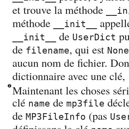
et trouve la méthode
__in
méthode
appell
__init__
de
pui
__init__
UserDict
de
, qui est
filename
None
aucun nom de fichier. Do
dictionnaire avec une clé,
Maintenant les choses sér
clé
de
décl
name
mp3file
de
(pas
MP3FileInfo
Use
définissons la clé
ave