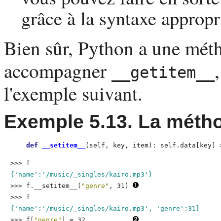
grâce à la syntaxe appropr
Bien sûr,
Python
a une méth
accompagner
__getitem__
l'exemple suivant.
Exemple 5.13. La méth
def
 __setitem__
(self, key, item): self.data[key] 
>>> 
f
{'name':'/music/_singles/kairo.mp3'}
>>> 
f.__setitem__(
"genre"
, 31)
>>> 
f
{'name':'/music/_singles/kairo.mp3', 'genre':31}
>>> 
f[
"genre"
] = 32