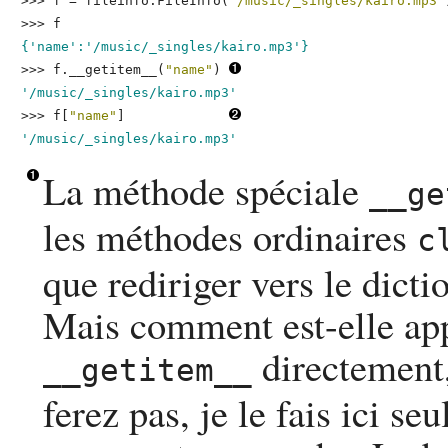
>>> 
f = fileinfo.FileInfo(
"/music/_singles/kairo.mp3"
>>> 
f
{'name':'/music/_singles/kairo.mp3'}
>>> 
f.__getitem__(
"name"
)
'/music/_singles/kairo.mp3'
>>> 
f[
"name"
]
'/music/_singles/kairo.mp3'
La méthode spéciale
__ge
les méthodes ordinaires
c
que rediriger vers le dicti
Mais comment est-elle ap
directement,
__getitem__
ferez pas, je le fais ici 