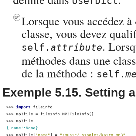
UserDict
Lorsque vous accédez à 
classe, vous devez qualif
. Lorsq
self.
attribute
méthodes dans une class
de la méthode :
self.
m
Exemple 5.15. Setting 
>>> 
import
 fileinfo
>>> 
mp3file = fileinfo.MP3FileInfo()
>>> 
mp3file
{'name':None}
>>> 
mp3file[
"name"
] = 
"/music/_singles/kairo.mp3"