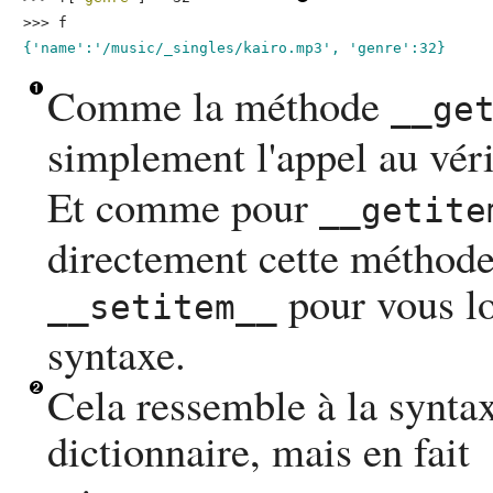
>>> 
f
{'name':'/music/_singles/kairo.mp3', 'genre':32}
Comme la méthode
__ge
simplement l'appel au vér
Et comme pour
__getite
directement cette méthode
pour vous lo
__setitem__
syntaxe.
Cela ressemble à la syntaxe
dictionnaire, mais en fait