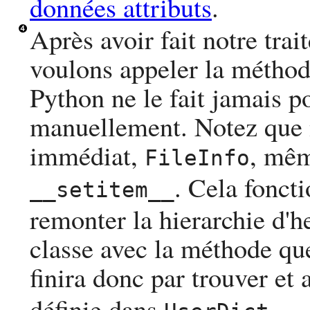
données attributs
.
Après avoir fait notre tra
voulons appeler la méthod
Python
ne le fait jamais p
manuellement. Notez que n
immédiat,
, mêm
FileInfo
. Cela fonct
__setitem__
remonter la hierarchie d'he
classe avec la méthode que
finira donc par trouver et
définie dans
.