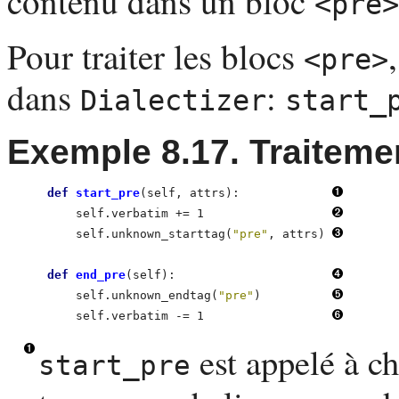
contenu dans un bloc
<pre>
Pour traiter les blocs
<pre>
dans
:
Dialectizer
start_
Exemple 8.17. Traiteme
def
 start_pre
(self, attrs):             
        self.verbatim += 1                  
        self.unknown_starttag(
"pre"
, attrs) 
def
 end_pre
(self):                      
        self.unknown_endtag(
"pre"
)          
        self.verbatim -= 1                  
est appelé à c
start_pre