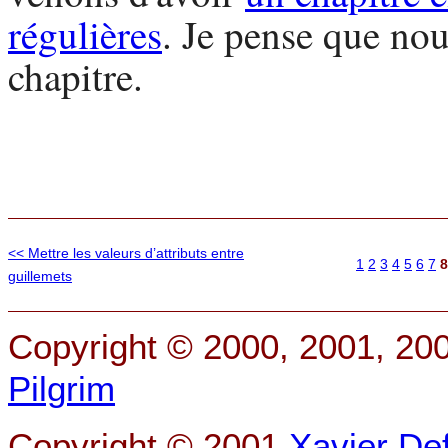
régulières
. Je pense que no
chapitre.
<< Mettre les valeurs d’attributs entre
1
2
3
4
5
6
7
8
guillemets
Copyright © 2000, 2001, 20
Pilgrim
Copyright © 2001
Xavier De