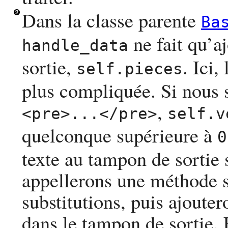
Dans la classe parente
Ba
ne fait qu’a
handle_data
sortie,
. Ici,
self.pieces
plus compliquée. Si nous
,
<pre>
...
</pre>
self.v
quelconque supérieure à
0
texte au tampon de sortie 
appellerons une méthode s
substitutions, puis ajouter
dans le tampon de sortie.