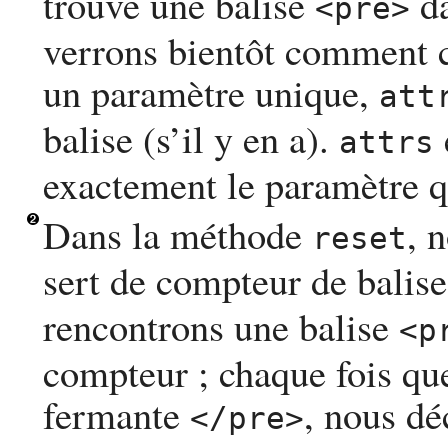
trouve une balise
da
<pre>
verrons bientôt comment c
un paramètre unique,
att
balise (s’il y en a).
attrs
exactement le paramètre 
Dans la méthode
, 
reset
sert de compteur de balis
rencontrons une balise
<p
compteur ; chaque fois qu
fermante
, nous d
</pre>