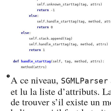
                self.unknown_starttag(tag, attrs)    
return
 -1                             
else
:                                     
                self.handle_starttag(tag, method, att
return
 0                              
else
:                                         
            self.stack.append(tag)                    
            self.handle_starttag(tag, method, attrs)  
return
 1                                 
def
 handle_starttag
(self, tag, method, attrs):    
        method(attrs)                                
A ce niveau,
SGMLParser
et lu la liste d’attributs. 
de trouver s’il existe un 