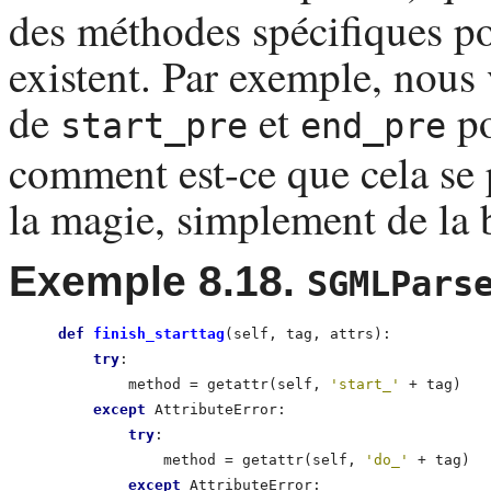
des méthodes spécifiques pou
existent. Par exemple, nous 
de
et
po
start_pre
end_pre
comment est-ce que cela se p
la magie, simplement de l
Exemple 8.18.
SGMLPars
def
 finish_starttag
(self, tag, attrs):           
try
:                                          
            method = getattr(self, 
'start_'
 + tag)   
except
 AttributeError:                       
try
:                                      
                method = getattr(self, 
'do_'
 + tag)  
except
 AttributeError:                    