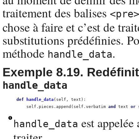
traitement des balises
<pre
chose à faire et c’est de trai
substitutions prédéfinies. P
méthode
.
handle_data
Exemple 8.19. Redéfini
handle_data
def
 handle_data
(self, text):                     
        self.pieces.append(self.verbatim 
and
 text 
or
 
est appelée 
handle_data
traiter.