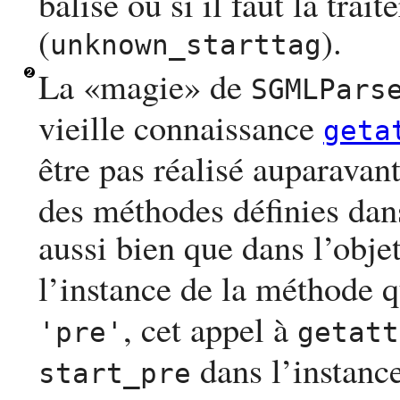
balise ou si il faut la trai
(
).
unknown_starttag
La «
magie
» de
SGMLPars
vieille connaissance
geta
être pas réalisé auparavan
des méthodes définies dan
aussi bien que dans l’objet
l’instance de la méthode q
, cet appel à
'pre'
getatt
dans l’instance
start_pre