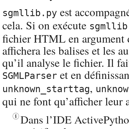
est accompagné d
sgmllib.py
cela. Si on exécute
sgmllib
fichier
HTML
en argument 
affichera les balises et les 
qu’il analyse le fichier. Il f
et en définiss
SGMLParser
,
unknown_starttag
unknow
qui ne font qu’afficher leur
Dans l’
IDE
ActivePyth