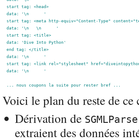
start tag: <head>

data: '\n      '

start tag: <meta http-equiv="Content-Type" content="te
data: '\n   \n      '

start tag: <title>

data: 'Dive Into Python'

end tag: </title>

data: '\n      '

start tag: <link rel="stylesheet" href="diveintopython
data: '\n      '

Voici le plan du reste de ce 
Dérivation de
SGMLParse
extraient des données in