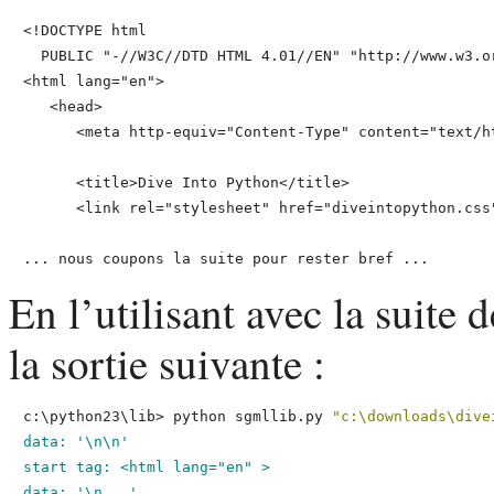
<!DOCTYPE html

  PUBLIC "-//W3C//DTD HTML 4.01//EN" "http://www.w3.or
<html lang="en">

   <head>

      <meta http-equiv="Content-Type" content="text/ht
      <title>Dive Into Python</title>

      <link rel="stylesheet" href="diveintopython.css"
En l’utilisant avec la suite 
la sortie suivante :
c:\python23\lib>
python sgmllib.py 
"c:\downloads\dive
data: '\n\n'

start tag: <html lang="en" >

data: '\n   '
