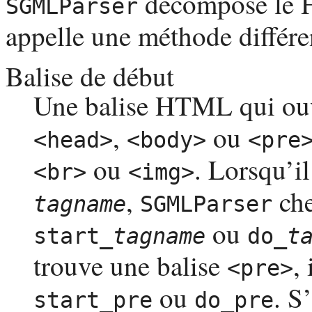
décompose le
SGMLParser
appelle une méthode différen
Balise de début
Une balise
HTML
qui ou
,
ou
<head>
<body>
<pre
ou
. Lorsqu’i
<br>
<img>
,
che
tagname
SGMLParser
ou
start_
tagname
do_
t
trouve une balise
,
<pre>
ou
. S
start_pre
do_pre