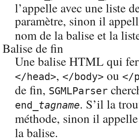
l’appelle avec une liste de
paramètre, sinon il appel
nom de la balise et la list
Balise de fin
Une balise
HTML
qui fe
,
ou
</head>
</body>
</
de fin,
cherc
SGMLParser
. S’il la tro
end_
tagname
méthode, sinon il appell
la balise.