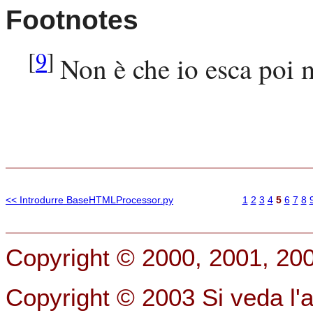
Footnotes
[
9
]
Non è che io esca poi m
<< Introdurre BaseHTMLProcessor.py
1
2
3
4
5
6
7
8
Copyright © 2000, 2001, 20
Copyright © 2003 Si veda l