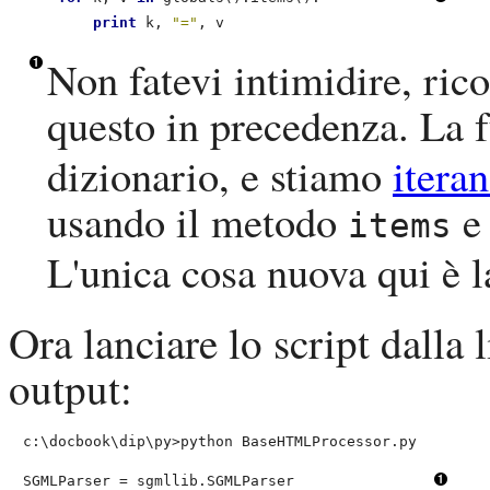
print
 k, 
"="
, v
Non fatevi intimidire, rico
questo in precedenza. La
dizionario, e stiamo
iteran
usando il metodo
items
L'unica cosa nuova qui è 
Ora lanciare lo script dalla
output:
c:\docbook\dip\py>
python BaseHTMLProcessor.py
SGMLParser = sgmllib.SGMLParser                