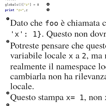
globals()[
"z"
] = 8    
print
"z="
,z          
Dato che
è chiamata 
foo
. Questo non dovr
'x': 1}
Potreste pensare che quest
variabile locale
a
, ma 
x
2
realmente il namespace loc
cambiarla non ha rilevanz
locale.
Questo stampa
, non
x= 1