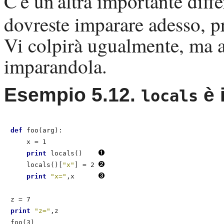
C'è un'altra importante diff
dovreste imparare adesso, p
Vi colpirà ugualmente, ma a
imparandola.
Esempio 5.12.
è 
locals
def
 foo(arg):

    x = 1

print
 locals()    
    locals()[
"x"
] = 2 
print
"x="
,x      
print
"z="
,z

foo(3)
