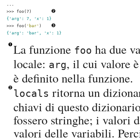
...     
>>> 
foo(7)
{'arg': 7, 'x': 1}
>>> 
foo(
'bar'
)
{'arg': 'bar', 'x': 1}
La funzione
ha due va
foo
locale:
, il cui valore
arg
è definito nella funzione.
ritorna un diziona
locals
chiavi di questo dizionari
fossero stringhe; i valori 
valori delle variabili. Pe