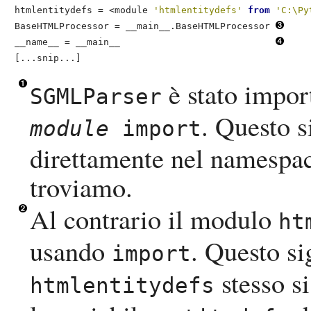
htmlentitydefs = <module 
'htmlentitydefs'
from
'C:\Py
BaseHTMLProcessor = __main__.BaseHTMLProcessor 
__name__ = __main__                            
[...snip...]
è stato impor
SGMLParser
. Questo s
module
import
direttamente nel namespac
troviamo.
Al contrario il modulo
ht
usando
. Questo si
import
stesso s
htmlentitydefs