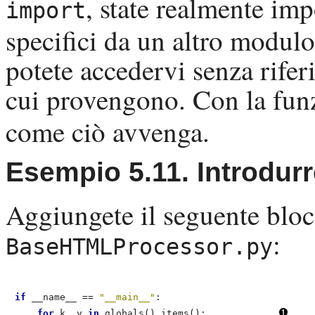
, state realmente imp
import
specifici da un altro modul
potete accedervi senza rifer
cui provengono. Con la fu
come ciò avvenga.
Esempio 5.11. Introdur
Aggiungete il seguente bloc
:
BaseHTMLProcessor.py
if
 __name__ == 
"__main__"
:

for
 k, v 
in
 globals().items():             