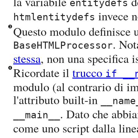
la variabile
d
entitydefs
invece n
htmlentitydefs
Questo modulo definisce u
. Not
BaseHTMLProcessor
stessa
, non una specifica i
Ricordate il
trucco
if
__
modulo (al contrario di im
l'attributo built-in
__name
. Dato che abbi
__main__
come uno script dalla lin