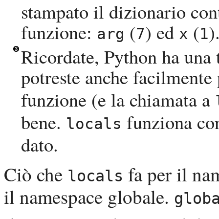
stampato il dizionario cont
funzione:
(
) ed
(
)
arg
7
x
1
Ricordate,
Python
ha una 
potreste anche facilmente 
funzione (e la chiamata a
bene.
funziona con t
locals
dato.
Ciò che
fa per il na
locals
il namespace globale.
glob