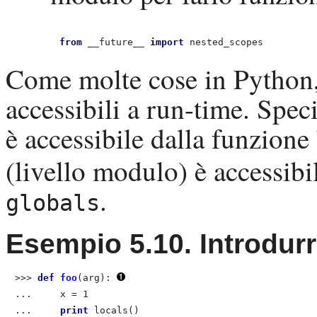
from
 __future__ 
import
 nested_scopes
Come molte cose in
Python
accessibili a run-time. Spec
è accessibile dalla funzione
(livello modulo) è accessibi
.
globals
Esempio 5.10. Introdur
>>> 
def
 foo
(arg):
...     
x = 1
...     
print
 locals()