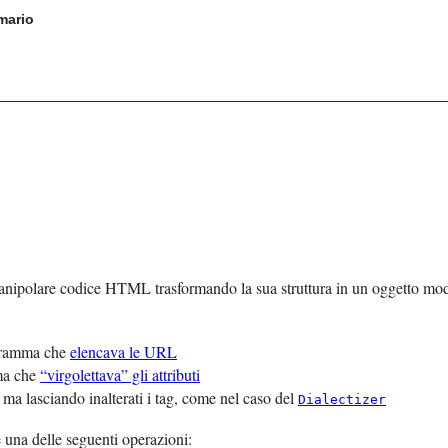
ario
anipolare codice
HTML
trasformando la sua struttura in un oggetto mod
ogramma che
elencava le
URL
mma che
“
virgolettava
” gli attributi
o ma lasciando inalterati i tag, come nel caso del
Dialectizer
e una delle seguenti operazioni: