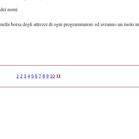
 dei nomi
lla borsa degli attrezzi di ogni programmatore ed avranno un ruolo imp
1
2
3
4
5
6
7
8
9
10
11